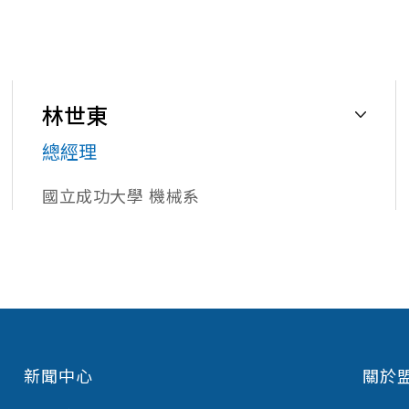
林世東
總經理
國立成功大學 機械系
1989自工研院衍生成立「盟立自動化股份有限公司」，
程師獎，肯定了在精密機械與自動化工程之傑出表現。擔
獲得全國優良理監事之榮譽。2016年榮膺第5屆工研
於工研院機械工業研究所，畢業於國立成功大學機械工
新聞中心
關於