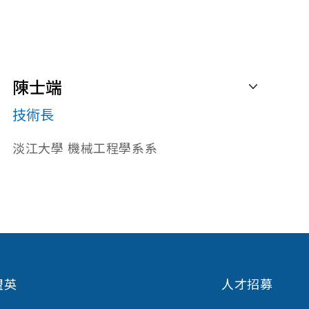
陳士端
技術長
淡江大學 機械工程學系系
並成為我國最具規模之自動化軟硬體產品及
任「台灣科學工業園區科學工業同業公會」
院院士，對於台灣工業自動化產業的貢獻及
程學系。
盟英
人才招募