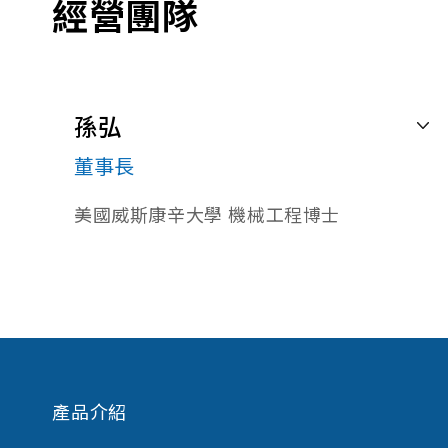
經營團隊
孫弘
董事長
美國威斯康辛大學 機械工程博士
孫 弘博士現任盟立集團董事長兼總裁， 
林世東先生現為盟英科技總經理。
系統服務公司。1992年榮獲十大傑出工
理事長任內對提昇科學園區公會形象與信譽
林世東先生亦是盟立集團執行長，曾任職
提升獲得最高的肯定。
產品介紹