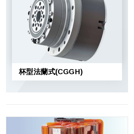
杯型法蘭式(CGGH)